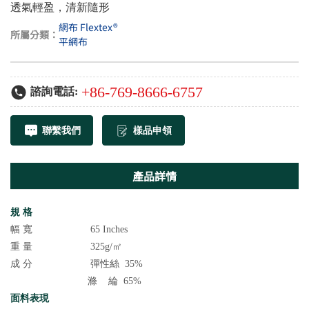
網布 Flextex®
所屬分類：
平網布
+86-769-8666-6757
諮詢電話:
聯繫我們
樣品申領
產品詳情
規 格
幅 寬 65 Inches
重 量 325g/㎡
成 分 彈性絲 35%
滌 綸 65%
面料表現