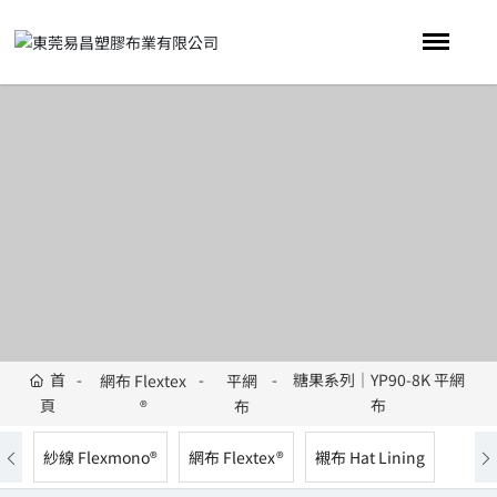
首
糖果系列｜YP90-8K 平網
網布 Flextex
平網
頁
布
®
布
紗線 Flexmono®
網布 Flextex®
襯布 Hat Lining